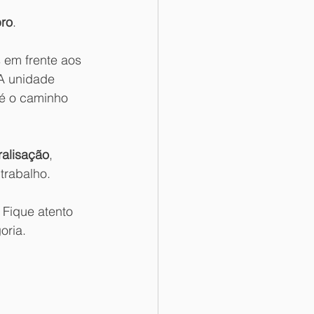
bro
.
 em frente aos 
 A unidade 
 é o caminho 
ralisação
, 
trabalho.
 Fique atento 
oria.