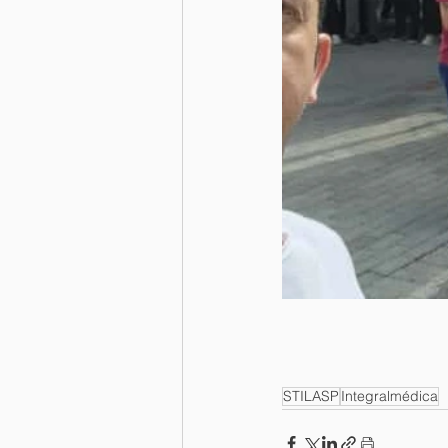
STILASP
Integralmédica