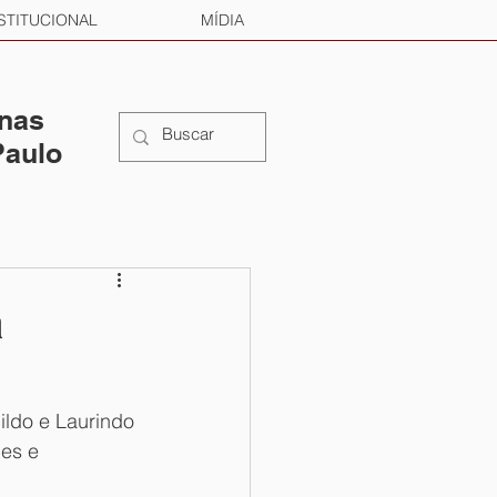
STITUCIONAL
MÍDIA
 nas
Paulo
a
Nildo e Laurindo 
es e 