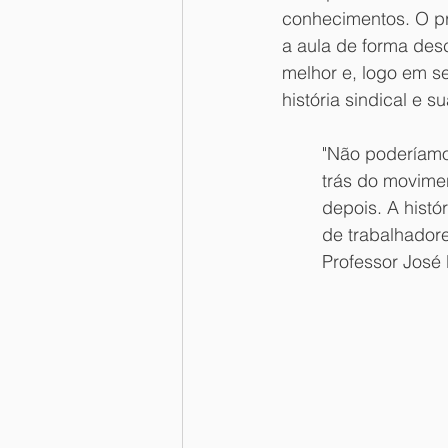
conhecimentos. O pr
a aula de forma des
melhor e, logo em s
história sindical e s
"Não poderíamos
trás do movime
depois. A histó
de trabalhadore
Professor José