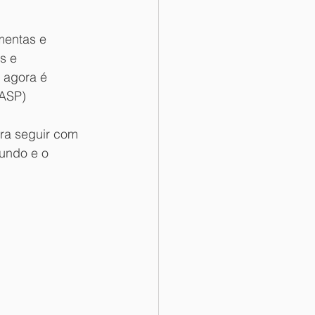
mentas e 
s e 
 agora é 
IASP)
ara seguir com 
undo e o 