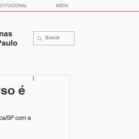
STITUCIONAL
MÍDIA
 nas
Paulo
rso é
oca/SP com a 