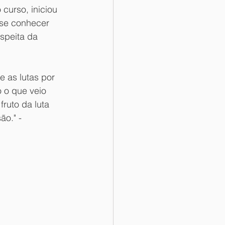
curso, iniciou 
 se conhecer 
speita da 
 as lutas por 
 o que veio 
ruto da luta 
o." - 