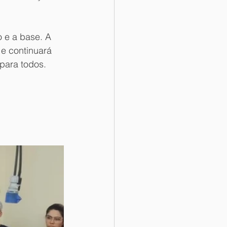
 e a base. A 
 e continuará 
 para todos.