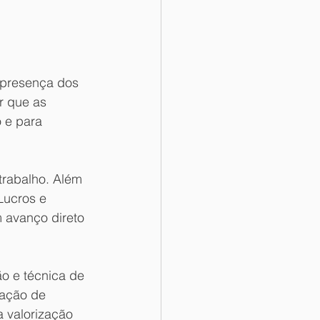
 presença dos 
r que as 
 e para 
trabalho. Além 
Lucros e 
 avanço direto 
o e técnica de 
tação de 
a valorização 