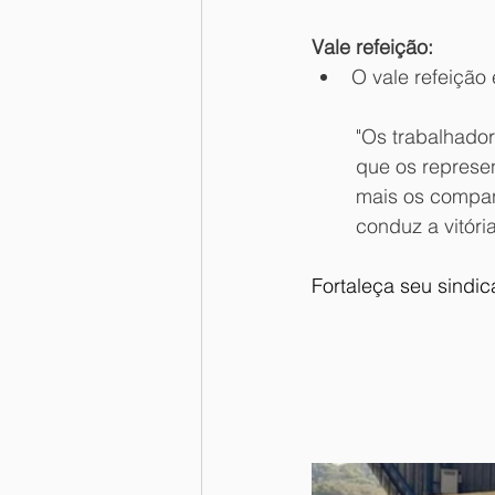
Vale refeição:
O vale refeição
"Os trabalhado
que os represe
mais os compan
conduz a vitóri
Fortaleça seu sindic