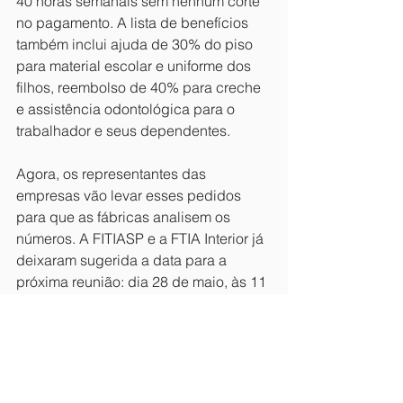
40 horas semanais sem nenhum corte 
no pagamento. A lista de benefícios 
também inclui ajuda de 30% do piso 
para material escolar e uniforme dos 
filhos, reembolso de 40% para creche 
e assistência odontológica para o 
trabalhador e seus dependentes.
Agora, os representantes das 
empresas vão levar esses pedidos 
para que as fábricas analisem os 
números. A FITIASP e a FTIA Interior já 
deixaram sugerida a data para a 
próxima reunião: dia 28 de maio, às 11 
horas, no município de Rio Claro. As 
duas federações seguem firmes na 
luta, deixando claro para os patrões 
que só haverá acordo se houver 
valorização real e dignidade para 