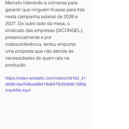
Marcelo liderando a conversa para 
garantir que ninguém ficasse para trás 
nesta campanha salarial de 2026 e 
2027. Do outro lado da mesa, o 
sindicato das empresas (SICONGEL), 
presencialmente e por 
videoconferência, tentou empurrar 
uma proposta que não atende às 
necessidades de quem rala na 
produção.
https://video.wixstatic.com/video/cfd162_41
dfd9cdacf54bea98d18d647fb5b9d8/1080p
/mp4/file.mp4