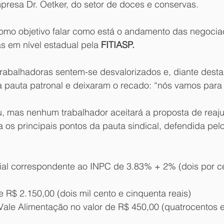
presa Dr. Oetker, do setor de doces e conservas. 
omo objetivo falar como está o andamento das negociaç
 em nível estadual pela 
FITIASP. 
rabalhadoras sentem-se desvalorizados e, diante desta 
 a pauta patronal e deixaram o recado: “nós vamos para 
ou, mas nenhum trabalhador aceitará a proposta de reaj
a os principais pontos da pauta sindical, defendida pelo
rial correspondente ao INPC de 3.83% + 2% (dois por c
de R$ 2.150,00 (dois mil cento e cinquenta reais)
Vale Alimentação no valor de R$ 450,00 (quatrocentos 