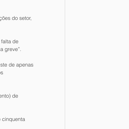
ões do setor, 
falta de 
a greve”. 
uste de apenas 
s 
ento) de 
e cinquenta 