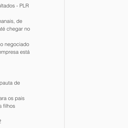
ltados - PLR 
anais, de 
até chegar no 
ção negociado 
empresa está 
 pauta de 
ara os pais 
 filhos 
2