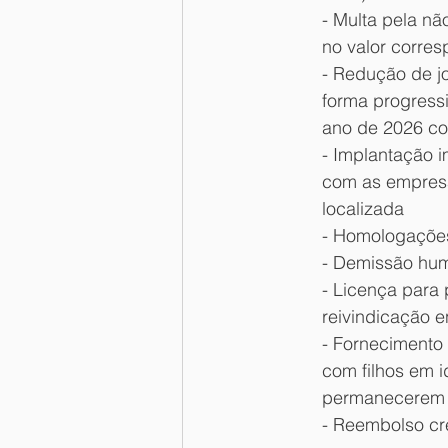
- Multa pela nã
no valor corre
- Redução de j
forma progressi
ano de 2026 co
- Implantação i
com as empresa
localizada
- Homologações
- Demissão hu
- Licença para 
reivindicação e
- Fornecimento 
com filhos em i
permanecerem 
- Reembolso cr