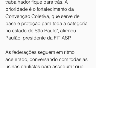
trabalhador fique para trás. A 
prioridade é o fortalecimento da 
Convenção Coletiva, que serve de 
base e proteção para toda a categoria 
no estado de São Paulo", afirmou 
Paulão, presidente da FITIASP.
As federações seguem em ritmo 
acelerado, conversando com todas as 
usinas paulistas para assegurar que 
as reivindicações da classe sejam 
respeitadas e que a data-base de 
maio resulte em conquistas reais para 
o setor.
Fortaleça seu sindicato!
Usina da Pedra