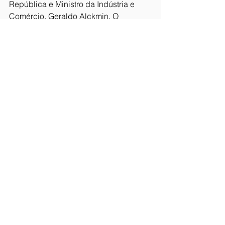
República e Ministro da Indústria e 
Comércio, Geraldo Alckmin. O 
encontro no MDIC simbolizou o 
reconhecimento de que não há 
desenvolvimento econômico sem 
sindicatos fortes. Alckmin ouviu as 
demandas e reforçou os laços de 
cooperação entre Brasil e Estados 
Unidos.
A agenda institucional encerrou-se 