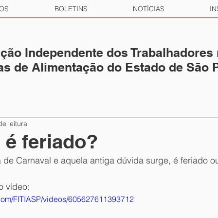
OS
BOLETINS
NOTÍCIAS
IN
ção Independente dos Trabalhadores
ias de Alimentação do Estado de São 
de leitura
 é feriado?
 de Carnaval e aquela antiga dúvida surge, é feriado o
o vídeo:
.com/FITIASP/videos/605627611393712