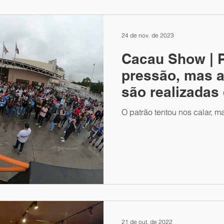
24 de nov. de 2023
Cacau Show | P
pressão, mas 
são realizada
forma!
O patrão tentou nos calar, m
21 de out. de 2022