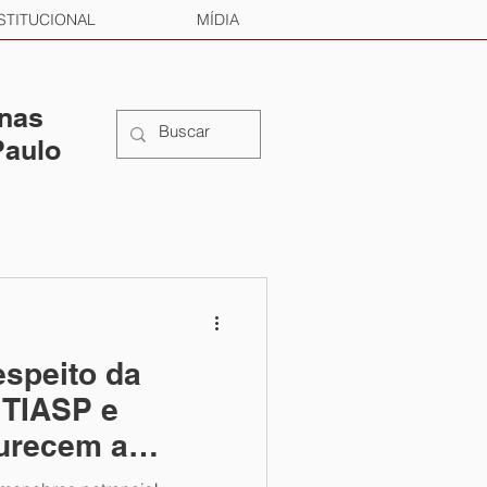
STITUCIONAL
MÍDIA
 nas
Paulo
espeito da
ITIASP e
durecem a