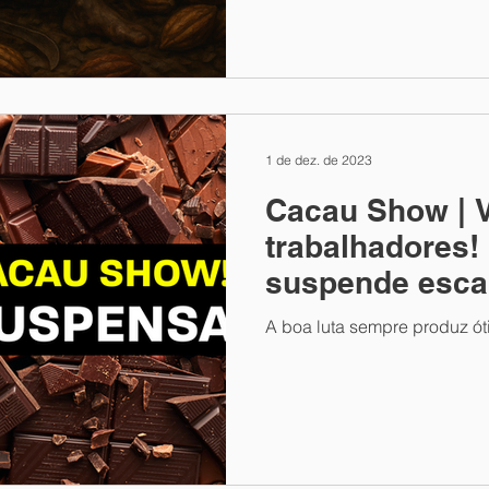
1 de dez. de 2023
Cacau Show | V
trabalhadores
suspende esca
A boa luta sempre produz ót