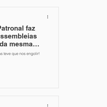
atronal faz
assembleias
s da mesma
as teve que nos engolir!