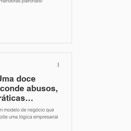
manobras patronais!
Uma doce
sconde abusos,
ráticas
m modelo de negócio que
mpõe uma lógica empresarial