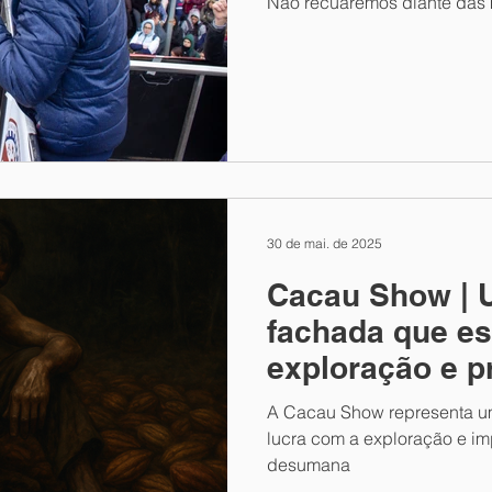
Não recuaremos diante das 
30 de mai. de 2025
Cacau Show | 
fachada que e
exploração e p
inaceitáveis
A Cacau Show representa u
lucra com a exploração e i
desumana