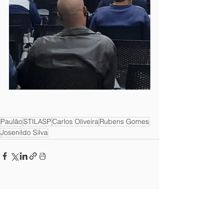
Paulão
STILASP
Carlos Oliveira
Rubens Gomes
Josenildo Silva
Ver tudo
Posts recentes