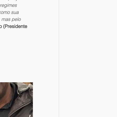
 regimes 
 como sua 
 mas pelo 
o (Presidente 