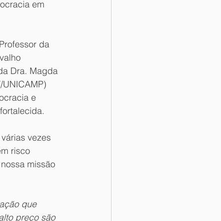
mocracia em 
Professor da 
valho 
 da Dra. Magda 
T/UNICAMP) 
ocracia e 
ortalecida. 
 várias vezes 
em risco 
 nossa missão 
nação que 
lto preço são 