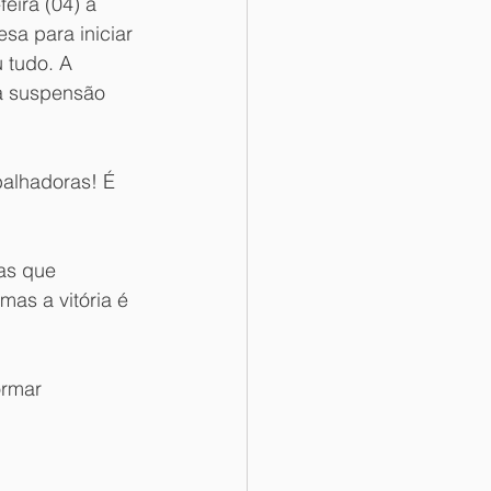
ira (04) a 
sa para iniciar 
 tudo. A 
a suspensão 
balhadoras! É 
as que 
mas a vitória é 
ormar 