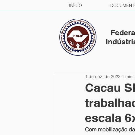
INÍCIO
DOCUMENT
Federa
Indústr
1 de dez. de 2023
1 min d
Cacau Sh
trabalh
escala 6
Com mobilização da F