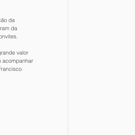
ção da 
aram da 
onvites.
rande valor 
em acompanhar 
Francisco 