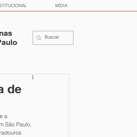
STITUCIONAL
MÍDIA
 nas
Paulo
a de
e a 
m São Paulo, 
radouros 