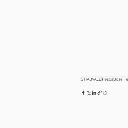
STIABVALE
Pesca
José Fe