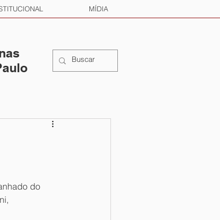
STITUCIONAL
MÍDIA
 nas
Paulo
panhado do 
i, 